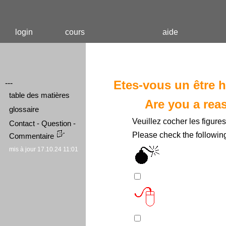
login
cours
aide
Etes-vous un être 
---
table des matières
Are you a rea
glossaire
Veuillez cocher les figure
Contact - Question -
Please check the following
Commentaire
mis à jour 17.10.24 11:01