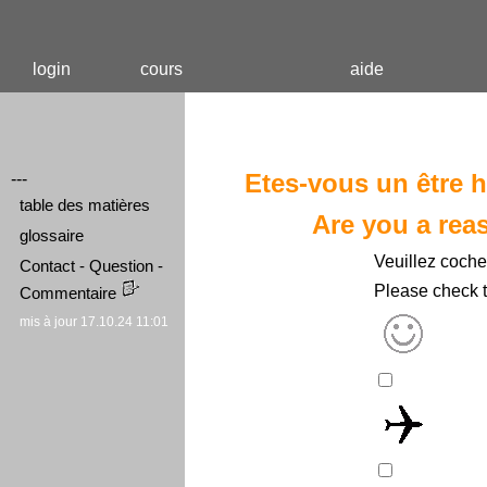
login
cours
aide
Etes-vous un être 
---
table des matières
Are you a rea
glossaire
Veuillez cocher
Contact - Question -
Please check t
Commentaire
mis à jour 17.10.24 11:01