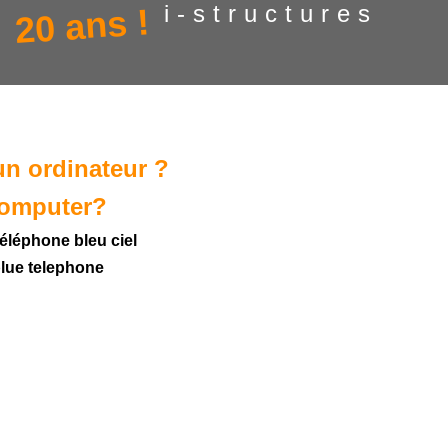
i-structures
20 ans !
un ordinateur ?
computer?
téléphone bleu ciel
blue telephone