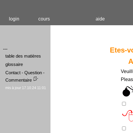
login
cours
aide
Etes-v
---
table des matières
A
glossaire
Veuil
Contact - Question -
Pleas
Commentaire
mis à jour 17.10.24 11:01