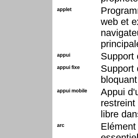
Programm
applet
web et ex
navigateu
principa
Support 
appui
Support 
appui fixe
bloquant
Appui d'
appui mobile
restreint
libre dan
Elément 
arc
essentie