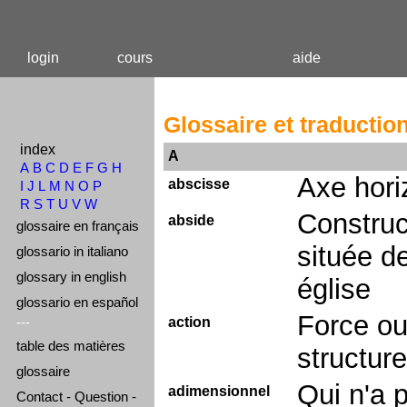
login
cours
aide
Glossaire et traductio
index
A
A
B
C
D
E
F
G
H
Axe hori
abscisse
I
J
L
M
N
O
P
R
S
T
U
V
W
Construc
abside
glossaire en français
située de
glossario in italiano
glossary in english
église
glossario en español
Force ou
---
action
table des matières
structure
glossaire
Qui n'a 
adimensionnel
Contact - Question -