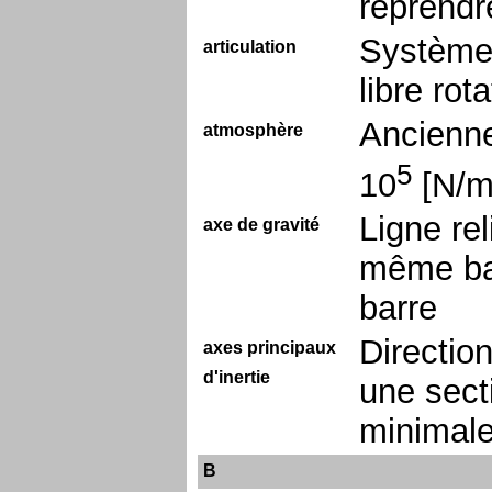
reprendre
Système 
articulation
libre rot
Ancienne
atmosphère
5
10
[N/
Ligne rel
axe de gravité
même bar
barre
Directio
axes principaux
d'inertie
une sect
minimale
B