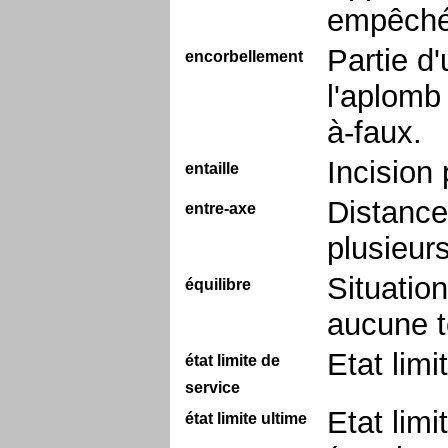
empêch
Partie d'
encorbellement
l'aplomb
à-faux.
Incision
entaille
Distance
entre-axe
plusieurs
Situatio
équilibre
aucune t
Etat limi
état limite de
service
Etat lim
état limite ultime