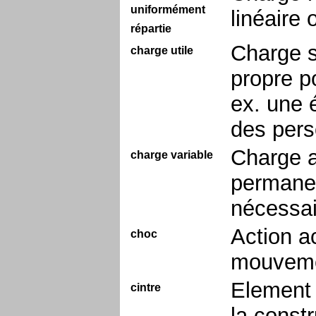
uniformément
linéaire
répartie
Charge s
charge utile
propre p
ex. une é
des pers
Charge a
charge variable
permanent
nécessai
Action ac
choc
mouvemen
Element 
cintre
la const