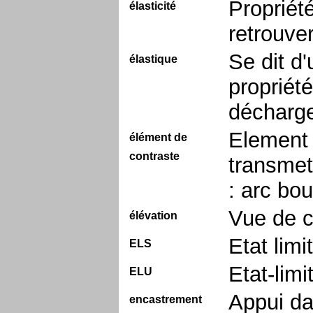
Propriét
élasticité
retrouve
Se dit d'
élastique
propriété
décharg
Element 
élément de
contraste
transmet
: arc bou
Vue de c
élévation
Etat limi
ELS
Etat-limi
ELU
Appui da
encastrement