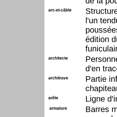
de la po
Structur
arc-et-câble
l'un tend
poussées
édition d
funicula
Personne
architecte
d'en trac
Partie i
architrave
chapitea
Ligne d'
arête
Barres m
armature