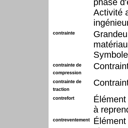
phase d'é
Activité
ingénieur
Grandeur 
contrainte
matériau,
Symbole 
Contrain
contrainte de
compression
Contrain
contrainte de
traction
Élément 
contrefort
à repren
Élément 
contreventement