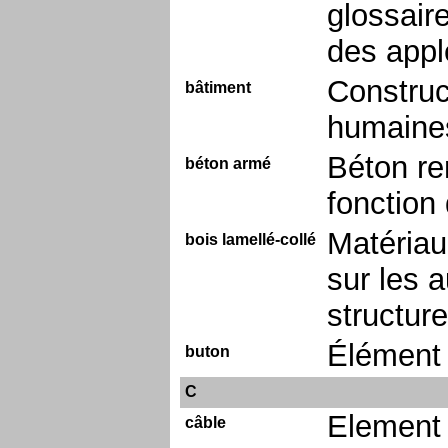
glossair
des appl
Construct
bâtiment
humaine
Béton re
béton armé
fonction 
Matériau
bois lamellé-collé
sur les 
structure
Élément 
buton
C
Element 
câble