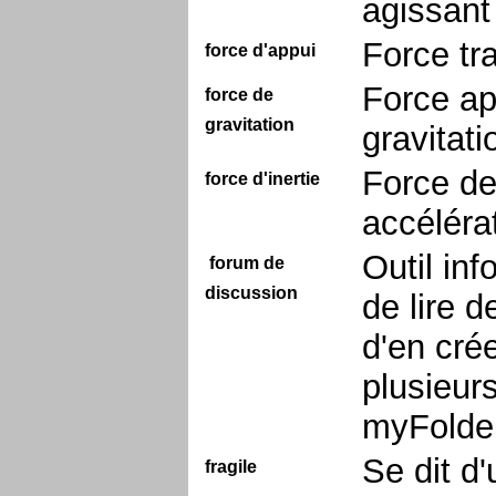
agissant
Force tr
force d'appui
Force ap
force de
gravitation
gravitat
Force de
force d'inertie
accéléra
Outil in
forum de
discussion
de lire d
d'en crée
plusieur
myFolder
Se dit d
fragile