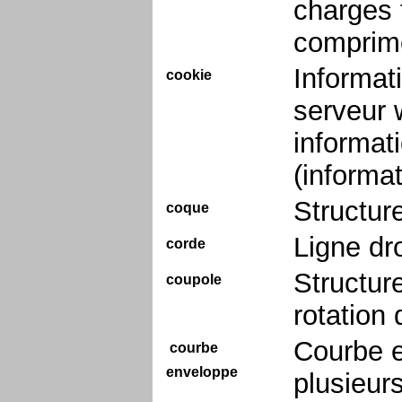
charges 
comprim
Informat
cookie
serveur 
informati
(informat
Structur
coque
Ligne dro
corde
Structur
coupole
rotation 
Courbe e
courbe
enveloppe
plusieur