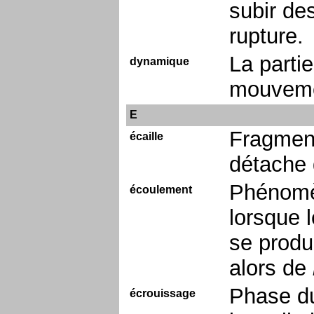
subir de
rupture.
La parti
dynamique
mouvem
E
Fragment
écaille
détache 
Phénomèn
écoulement
lorsque l
se produ
alors de
Phase du
écrouissage