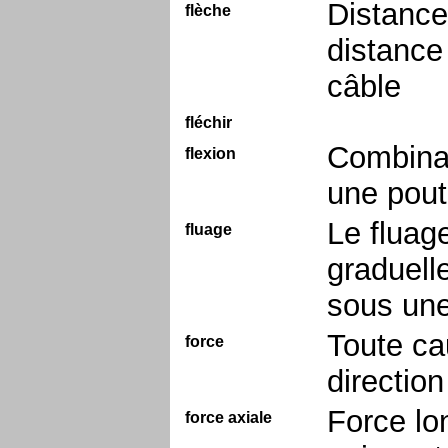
Distance 
flèche
distance 
câble
fléchir
Combinai
flexion
une pout
Le fluag
fluage
graduell
sous une
Toute ca
force
direction
Force lo
force axiale