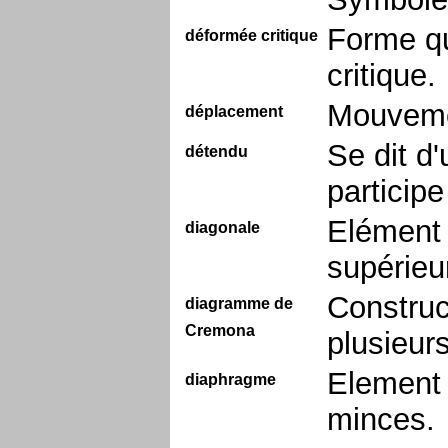
Forme qu
déformée critique
critique.
Mouveme
déplacement
Se dit d'
détendu
particip
Elément 
diagonale
supérieur
Construc
diagramme de
Cremona
plusieur
Element 
diaphragme
minces.