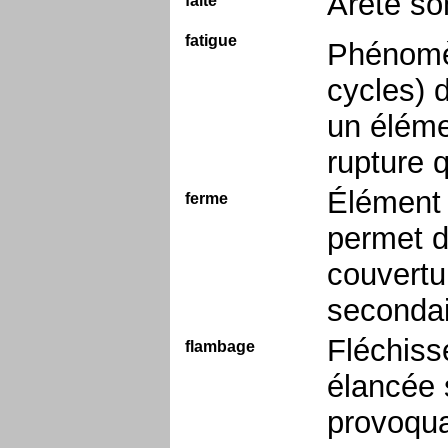
Arête so
faîte
fatigue
Phénomèn
cycles) d
un éléme
rupture q
Élément 
ferme
permet de
couvertu
secondai
Fléchiss
flambage
élancée 
provoquan