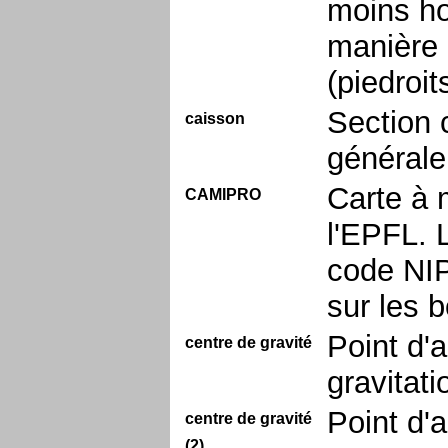
moins ho
manière 
(piedroit
Section 
caisson
générale
Carte à 
CAMIPRO
l'EPFL. 
code NIP
sur les 
Point d'a
centre de gravité
gravitat
Point d'a
centre de gravité
(2)