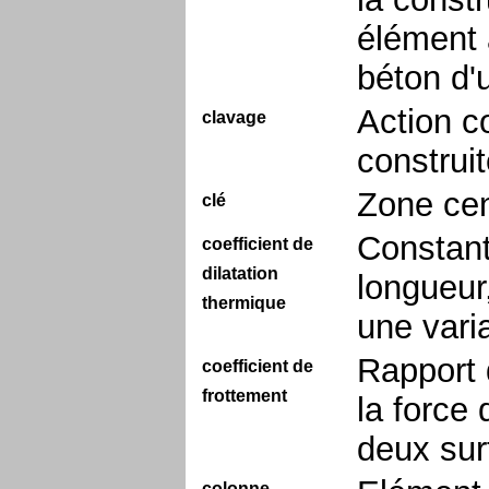
élément 
béton d'
Action c
clavage
construi
Zone cen
clé
Constant
coefficient de
dilatation
longueur
thermique
une vari
Rapport 
coefficient de
frottement
la force
deux sur
colonne