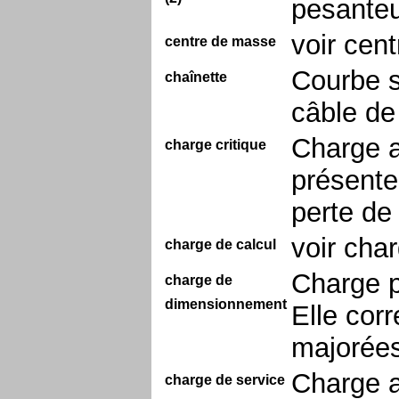
pesanteu
voir cent
centre de masse
Courbe s
chaînette
câble de
Charge a
charge critique
présente
perte de 
voir cha
charge de calcul
Charge p
charge de
dimensionnement
Elle cor
majorées
Charge a
charge de service