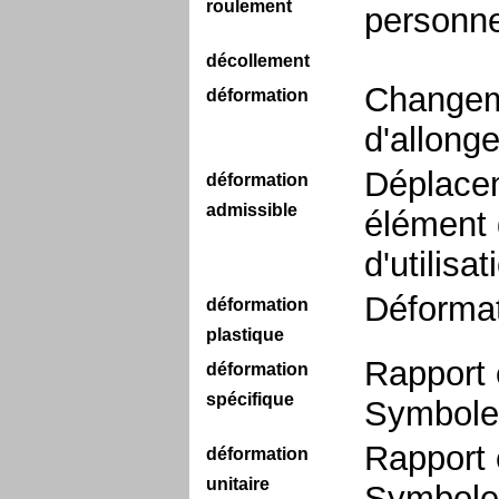
roulement
personne
décollement
Changem
déformation
d'allong
Déplacem
déformation
admissible
élément d
d'utilisa
Déformat
déformation
plastique
Rapport e
déformation
spécifique
Symbole 
Rapport e
déformation
unitaire
Symbole 