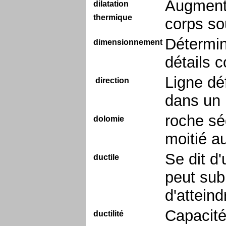
Augmenta
dilatation
thermique
corps so
Détermin
dimensionnement
détails c
Ligne déf
direction
dans un 
roche sé
dolomie
moitié a
Se dit d
ductile
peut sub
d'atteind
Capacité
ductilité