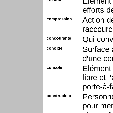
Elément 
efforts 
Action d
compression
raccourc
Qui conv
concourante
Surface 
conoïde
d'une co
Elément 
console
libre et 
porte-à-
Personne
constructeur
pour men