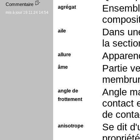
Commentaire
Ensemble
agrégat
mis à jour 19.11.24 14:54
composit
Dans une
aile
la sectio
Apparenc
allure
Partie v
âme
membrure
Angle ma
angle de
frottement
contact 
de conta
Se dit d
anisotrope
propriété