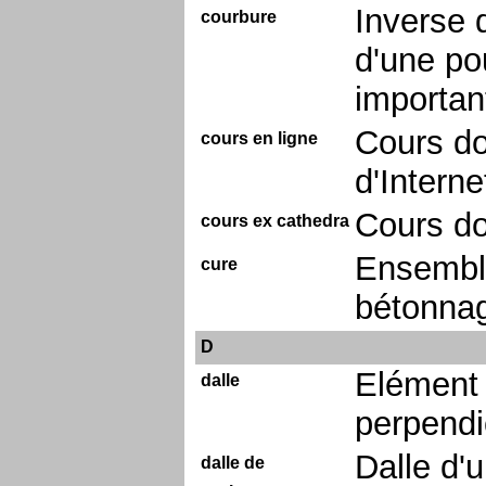
Inverse 
courbure
d'une pou
importan
Cours do
cours en ligne
d'Interne
Cours do
cours ex cathedra
Ensembl
cure
bétonnag
D
Elément 
dalle
perpendi
Dalle d'
dalle de