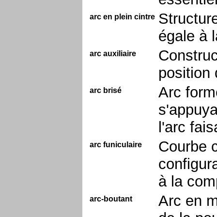
Structure
arc en plein cintre
égale à l
Construc
arc auxiliaire
position 
Arc form
arc brisé
s'appuya
l'arc fa
Courbe c
arc funiculaire
configur
à la com
Arc en m
arc-boutant