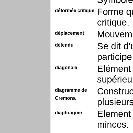
Forme qu
déformée critique
critique.
Mouveme
déplacement
Se dit d'
détendu
particip
Elément 
diagonale
supérieur
Construc
diagramme de
Cremona
plusieur
Element 
diaphragme
minces.