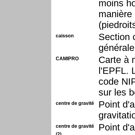
moins ho
manière 
(piedroit
Section 
caisson
générale
Carte à 
CAMIPRO
l'EPFL. 
code NIP
sur les 
Point d'a
centre de gravité
gravitat
Point d'a
centre de gravité
(2)