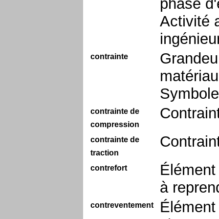
phase d'é
Activité
ingénieur
Grandeur 
contrainte
matériau,
Symbole 
Contrain
contrainte de
compression
Contrain
contrainte de
traction
Élément 
contrefort
à repren
Élément 
contreventement