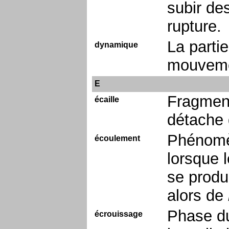
subir de
rupture.
La parti
dynamique
mouvem
E
Fragment
écaille
détache 
Phénomèn
écoulement
lorsque l
se produ
alors de
Phase du
écrouissage