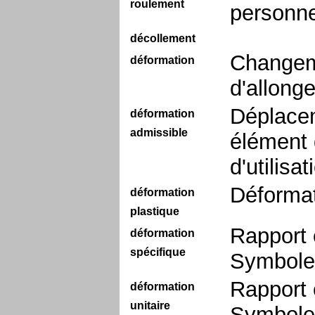
roulement
personne
décollement
Changem
déformation
d'allong
Déplacem
déformation
admissible
élément d
d'utilisa
Déformat
déformation
plastique
Rapport e
déformation
spécifique
Symbole 
Rapport e
déformation
unitaire
Symbole 