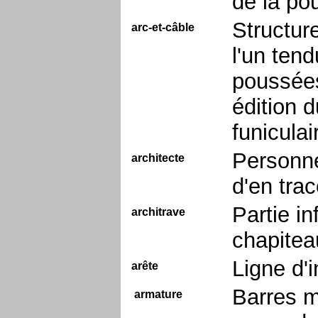
de la po
Structur
arc-et-câble
l'un tend
poussées
édition d
funicula
Personne
architecte
d'en trac
Partie i
architrave
chapitea
Ligne d'
arête
Barres m
armature