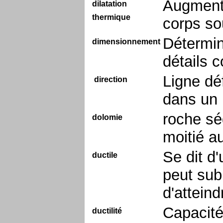
Augmenta
dilatation
thermique
corps so
Détermin
dimensionnement
détails c
Ligne déf
direction
dans un 
roche sé
dolomie
moitié a
Se dit d
ductile
peut sub
d'atteind
Capacité
ductilité