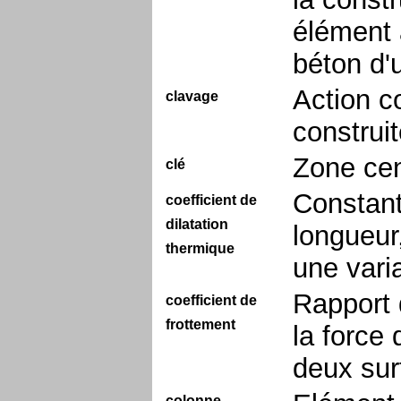
élément 
béton d'
Action c
clavage
construi
Zone cen
clé
Constant
coefficient de
dilatation
longueur
thermique
une vari
Rapport 
coefficient de
frottement
la force
deux sur
colonne