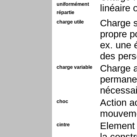
uniformément
linéaire
répartie
Charge s
charge utile
propre p
ex. une é
des pers
Charge a
charge variable
permanent
nécessai
Action ac
choc
mouvemen
Element 
cintre
la const