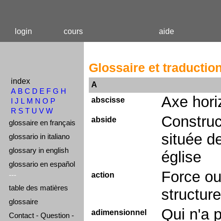
login
cours
aide
Glossaire et traductio
index
A
A
B
C
D
E
F
G
H
Axe hori
abscisse
I
J
L
M
N
O
P
R
S
T
U
V
W
Construc
abside
glossaire en français
située de
glossario in italiano
glossary in english
église
glossario en español
Force ou
---
action
table des matières
structure
glossaire
Qui n'a 
adimensionnel
Contact - Question -