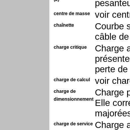
pesanteu
voir cent
centre de masse
Courbe s
chaînette
câble de
Charge a
charge critique
présente
perte de 
voir cha
charge de calcul
Charge p
charge de
dimensionnement
Elle cor
majorées
Charge a
charge de service