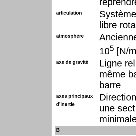
reprendre
Système 
articulation
libre rot
Ancienne
atmosphère
5
10
[N/
Ligne rel
axe de gravité
même bar
barre
Directio
axes principaux
d'inertie
une sect
minimale
B