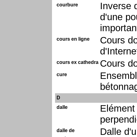
Inverse 
courbure
d'une pou
importan
Cours do
cours en ligne
d'Interne
Cours do
cours ex cathedra
Ensembl
cure
bétonnag
D
Elément 
dalle
perpendi
Dalle d'
dalle de