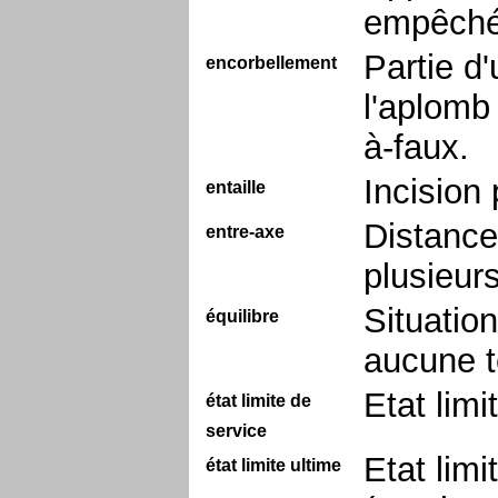
empêch
Partie d'
encorbellement
l'aplomb
à-faux.
Incision
entaille
Distance
entre-axe
plusieurs
Situatio
équilibre
aucune t
Etat limi
état limite de
service
Etat lim
état limite ultime