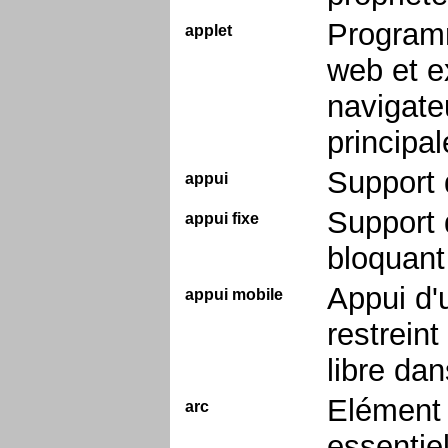
Programm
applet
web et ex
navigateu
principa
Support 
appui
Support 
appui fixe
bloquant
Appui d'
appui mobile
restreint
libre dan
Elément 
arc
essentie