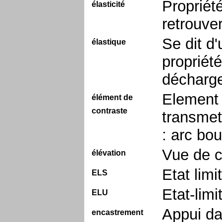
Propriét
élasticité
retrouve
Se dit d'
élastique
propriété
décharg
Element 
élément de
contraste
transmet
: arc bou
Vue de c
élévation
Etat limi
ELS
Etat-limi
ELU
Appui da
encastrement