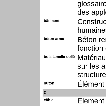
glossair
des appl
Construct
bâtiment
humaine
Béton re
béton armé
fonction 
Matériau
bois lamellé-collé
sur les 
structure
Élément 
buton
C
Element 
câble