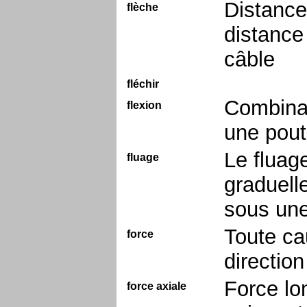
Distance 
flèche
distance 
câble
fléchir
Combinai
flexion
une pout
Le fluag
fluage
graduell
sous une
Toute ca
force
direction
Force lo
force axiale