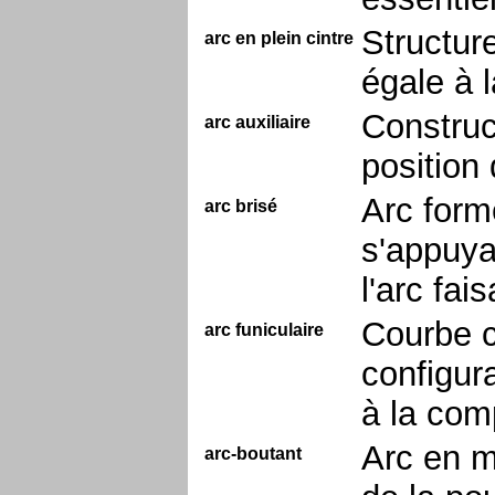
Structure
arc en plein cintre
égale à l
Construc
arc auxiliaire
position 
Arc form
arc brisé
s'appuya
l'arc fa
Courbe c
arc funiculaire
configur
à la com
Arc en m
arc-boutant