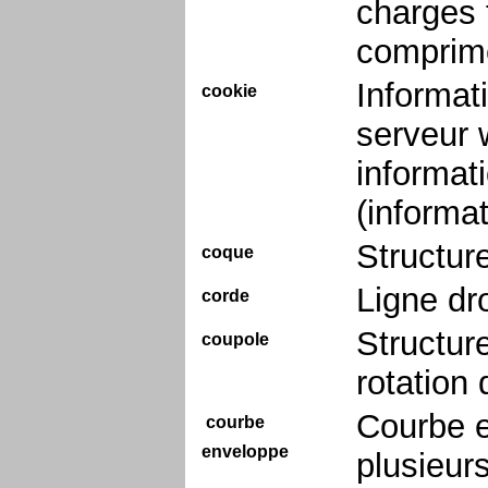
charges 
comprim
Informat
cookie
serveur 
informati
(informat
Structur
coque
Ligne dro
corde
Structur
coupole
rotation 
Courbe e
courbe
enveloppe
plusieur