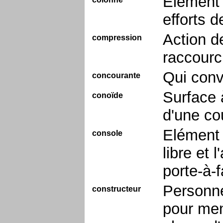
Elément 
efforts 
Action d
compression
raccourc
Qui conv
concourante
Surface 
conoïde
d'une co
Elément 
console
libre et 
porte-à-
Personne
constructeur
pour men