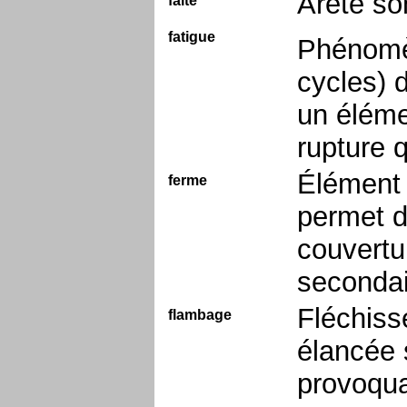
Arête so
faîte
fatigue
Phénomèn
cycles) d
un éléme
rupture q
Élément 
ferme
permet de
couvertu
secondai
Fléchiss
flambage
élancée 
provoquan