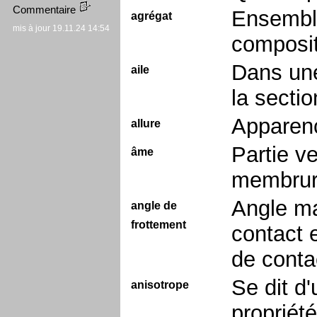
Commentaire
Ensemble
agrégat
mis à jour 19.11.24 14:54
composit
Dans une
aile
la sectio
Apparenc
allure
Partie v
âme
membrure
Angle ma
angle de
frottement
contact 
de conta
Se dit d
anisotrope
propriété