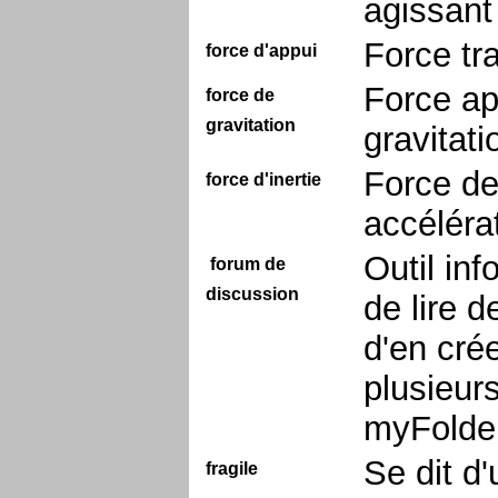
agissant
Force tr
force d'appui
Force ap
force de
gravitation
gravitat
Force de
force d'inertie
accéléra
Outil in
forum de
discussion
de lire d
d'en crée
plusieur
myFolder
Se dit d
fragile