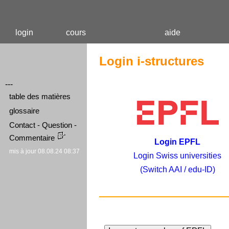
login
cours
aide
Login i-structures
---
table des matières
glossaire
Contact - Question -
Commentaire
Login EPFL
mis à jour 08.08.24 08:37
Login Swiss universities
(Switch AAI / edu-ID)