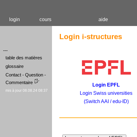
login
cours
aide
Login i-structures
---
table des matières
glossaire
Contact - Question -
Commentaire
Login EPFL
mis à jour 08.08.24 08:37
Login Swiss universities
(Switch AAI / edu-ID)