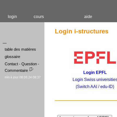
login
cours
aide
Login i-structures
---
table des matières
glossaire
Contact - Question -
Commentaire
Login EPFL
mis à jour 08.08.24 08:37
Login Swiss universitie
(Switch AAI / edu-ID)