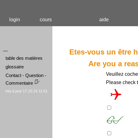
login
cours
aide
Etes-vous un être 
---
table des matières
Are you a rea
glossaire
Veuillez cocher
Contact - Question -
Please check t
Commentaire
mis à jour 17.10.24 11:01