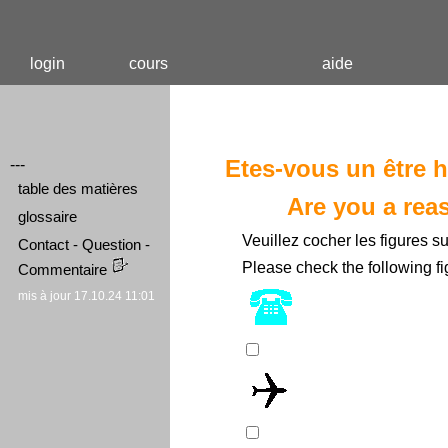
login
cours
aide
Etes-vous un être 
---
table des matières
Are you a rea
glossaire
Veuillez cocher les figures s
Contact - Question -
Please check the following f
Commentaire
mis à jour 17.10.24 11:01