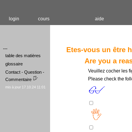
login
cours
aide
Etes-vous un être 
---
table des matières
Are you a rea
glossaire
Veuillez cocher les f
Contact - Question -
Please check the fol
Commentaire
mis à jour 17.10.24 11:01