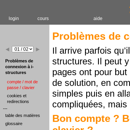
login
cours
aide
Problèmes de c
Il arrive parfois qu’i
◄
►
structures. Il peut 
Problèmes de
connexion à i-
pages ont pour but
structures
de solution, en com
compte / mot de
passe / clavier
simples puis en all
cookies et
redirections
compliquées, mais p
---
Bon compte ? B
table des matières
glossaire
clavier ?