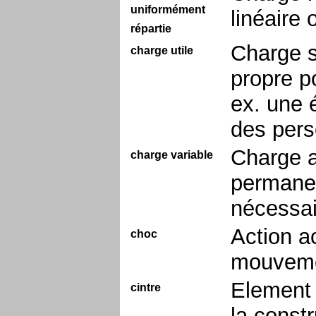
uniformément
linéaire
répartie
Charge s
charge utile
propre p
ex. une é
des pers
Charge a
charge variable
permanent
nécessai
Action ac
choc
mouvemen
Element 
cintre
la const