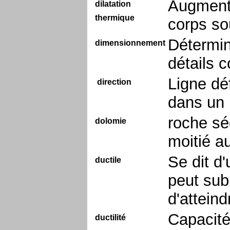
Augmenta
dilatation
thermique
corps so
Détermin
dimensionnement
détails c
Ligne déf
direction
dans un 
roche sé
dolomie
moitié a
Se dit d
ductile
peut sub
d'atteind
Capacité
ductilité