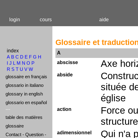
login
cours
aide
Glossaire et traductio
index
A
A
B
C
D
E
F
G
H
Axe hori
abscisse
I
J
L
M
N
O
P
R
S
T
U
V
W
Construc
abside
glossaire en français
située de
glossario in italiano
glossary in english
église
glossario en español
Force ou
---
action
table des matières
structure
glossaire
Qui n'a 
adimensionnel
Contact - Question -