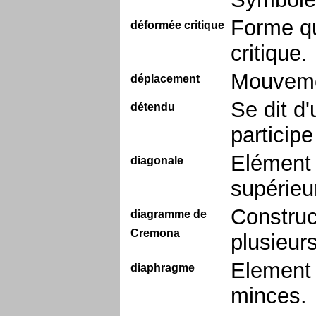
Forme qu
déformée critique
critique.
Mouveme
déplacement
Se dit d'
détendu
particip
Elément 
diagonale
supérieur
Construc
diagramme de
Cremona
plusieur
Element 
diaphragme
minces.