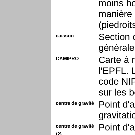
moins ho
manière 
(piedroit
Section 
caisson
générale
Carte à 
CAMIPRO
l'EPFL. 
code NIP
sur les 
Point d'a
centre de gravité
gravitat
Point d'a
centre de gravité
(2)