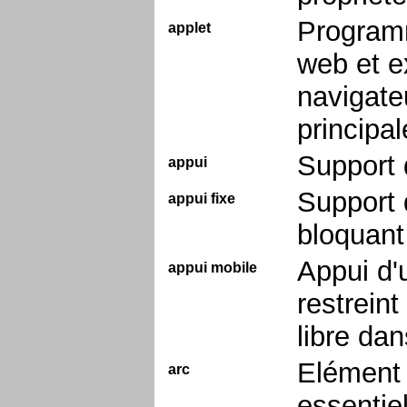
Programm
applet
web et ex
navigateu
principa
Support 
appui
Support 
appui fixe
bloquant
Appui d'
appui mobile
restreint
libre dan
Elément 
arc
essentie