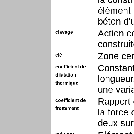
élément 
béton d'
Action c
clavage
construi
Zone cen
clé
Constant
coefficient de
dilatation
longueur
thermique
une vari
Rapport 
coefficient de
frottement
la force
deux sur
colonne