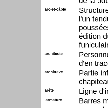
de la po
Structur
arc-et-câble
l'un tend
poussées
édition d
funicula
Personne
architecte
d'en trac
Partie i
architrave
chapitea
Ligne d'
arête
Barres m
armature