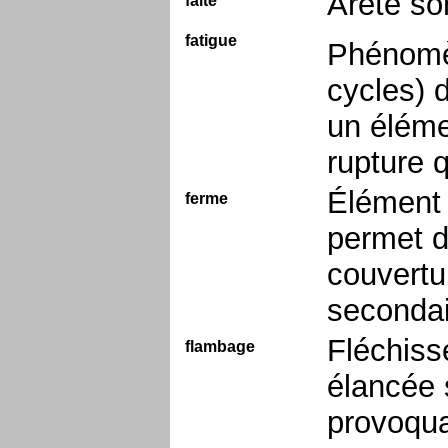
Arête so
faîte
fatigue
Phénomèn
cycles) d
un éléme
rupture q
Élément 
ferme
permet de
couvertu
secondai
Fléchiss
flambage
élancée 
provoquan