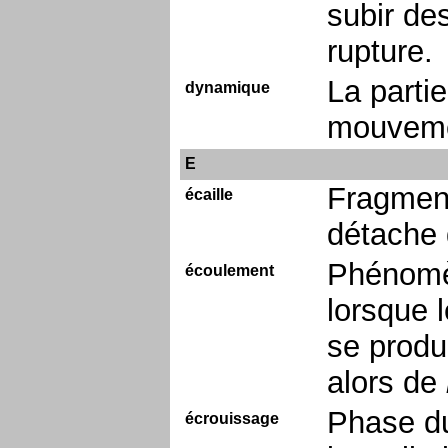
subir de
rupture.
La parti
dynamique
mouvem
E
Fragment
écaille
détache 
Phénomèn
écoulement
lorsque l
se produ
alors de
Phase du
écrouissage