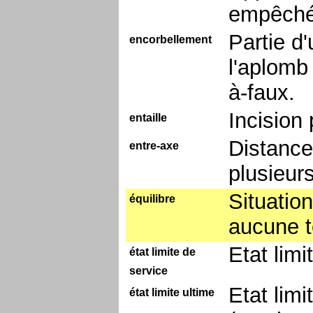
empêch
Partie d'
encorbellement
l'aplomb
à-faux.
Incision
entaille
Distance
entre-axe
plusieurs
Situatio
équilibre
aucune t
Etat limi
état limite de
service
Etat lim
état limite ultime