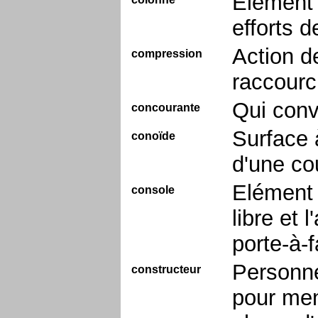
Elément 
efforts 
Action d
compression
raccourc
Qui conv
concourante
Surface 
conoïde
d'une co
Elément 
console
libre et 
porte-à-
Personne
constructeur
pour men