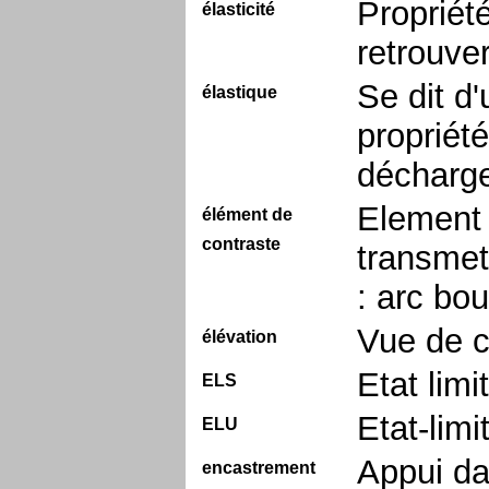
Propriét
élasticité
retrouve
Se dit d'
élastique
propriété
décharg
Element 
élément de
contraste
transmet
: arc bou
Vue de c
élévation
Etat limi
ELS
Etat-limi
ELU
Appui da
encastrement