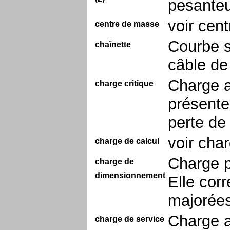
pesanteu
voir cent
centre de masse
Courbe s
chaînette
câble de
Charge a
charge critique
présente
perte de 
voir cha
charge de calcul
Charge p
charge de
dimensionnement
Elle cor
majorées
Charge a
charge de service