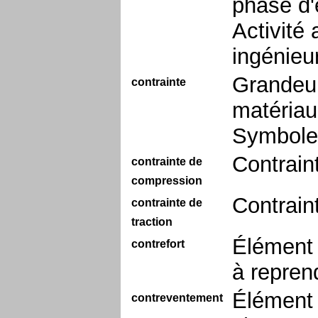
phase d'é
Activité
ingénieur
Grandeur 
contrainte
matériau,
Symbole 
Contrain
contrainte de
compression
Contrain
contrainte de
traction
Élément 
contrefort
à repren
Élément 
contreventement