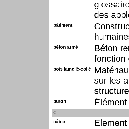
glossair
des appl
Construct
bâtiment
humaine
Béton re
béton armé
fonction 
Matériau
bois lamellé-collé
sur les 
structure
Élément 
buton
C
Element 
câble