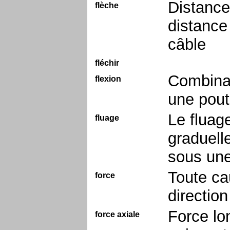
Distance 
flèche
distance 
câble
fléchir
Combinai
flexion
une pout
Le fluag
fluage
graduell
sous une
Toute ca
force
direction
Force lo
force axiale