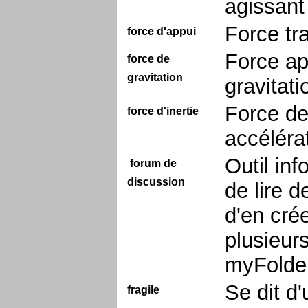
agissant
Force tr
force d'appui
Force ap
force de
gravitation
gravitat
Force de
force d'inertie
accéléra
Outil in
forum de
discussion
de lire d
d'en crée
plusieur
myFolder
Se dit d
fragile