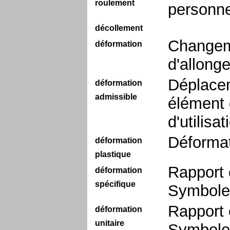
roulement
personne
décollement
Changem
déformation
d'allong
Déplacem
déformation
admissible
élément d
d'utilisa
Déformat
déformation
plastique
Rapport e
déformation
spécifique
Symbole 
Rapport e
déformation
unitaire
Symbole 