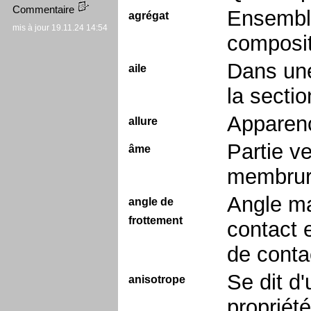
Commentaire
Ensemble
agrégat
mis à jour 19.11.24 14:54
composit
Dans une
aile
la sectio
Apparenc
allure
Partie v
âme
membrure
Angle ma
angle de
frottement
contact 
de conta
Se dit d
anisotrope
propriété