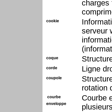
charges 
comprim
Informat
cookie
serveur 
informati
(informat
Structur
coque
Ligne dro
corde
Structur
coupole
rotation 
Courbe e
courbe
enveloppe
plusieur