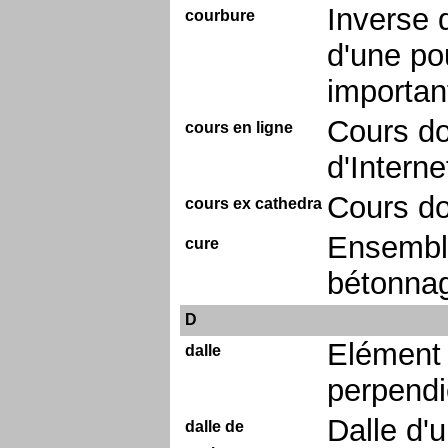
Inverse 
courbure
d'une pou
importan
Cours do
cours en ligne
d'Interne
Cours do
cours ex cathedra
Ensembl
cure
bétonnag
D
Elément 
dalle
perpendi
Dalle d'
dalle de