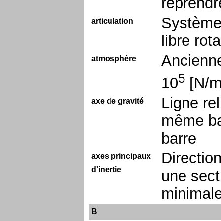
reprendre
Système 
articulation
libre rot
Ancienne
atmosphère
5
10
[N/
Ligne rel
axe de gravité
même bar
barre
Directio
axes principaux
d'inertie
une sect
minimale
B