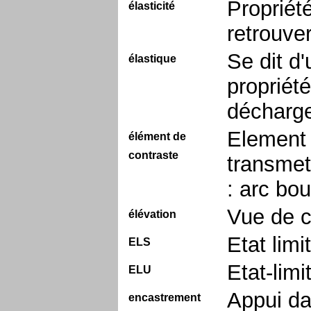
Propriét
élasticité
retrouve
Se dit d'
élastique
propriété
décharg
Element 
élément de
contraste
transmet
: arc bou
Vue de c
élévation
Etat limi
ELS
Etat-limi
ELU
Appui da
encastrement