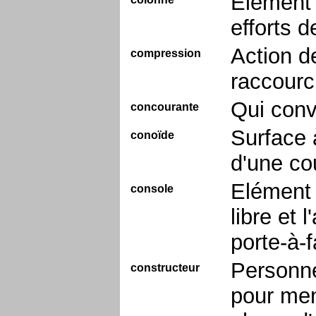
Elément 
efforts 
Action d
compression
raccourc
Qui conv
concourante
Surface 
conoïde
d'une co
Elément 
console
libre et 
porte-à-
Personne
constructeur
pour men