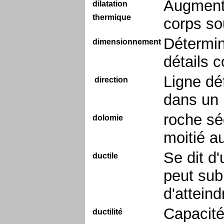
Augmenta
dilatation
thermique
corps so
Détermin
dimensionnement
détails c
Ligne déf
direction
dans un 
roche sé
dolomie
moitié a
Se dit d
ductile
peut sub
d'atteind
Capacité
ductilité