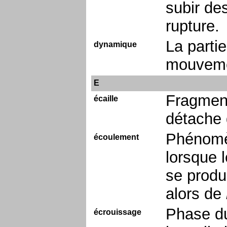
subir de
rupture.
La parti
dynamique
mouvem
E
Fragment
écaille
détache 
Phénomèn
écoulement
lorsque l
se produ
alors de
Phase du
écrouissage