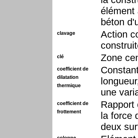
élément 
béton d'
Action c
clavage
construi
Zone cen
clé
Constant
coefficient de
dilatation
longueur
thermique
une vari
Rapport 
coefficient de
frottement
la force
deux sur
colonne