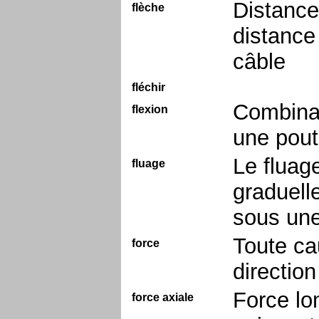
Distance 
flèche
distance 
câble
fléchir
Combinai
flexion
une pout
Le fluag
fluage
graduell
sous une
Toute ca
force
direction
Force lo
force axiale