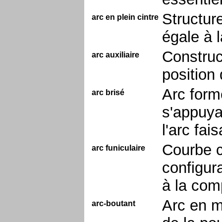
Structure
arc en plein cintre
égale à l
Construc
arc auxiliaire
position 
Arc form
arc brisé
s'appuya
l'arc fa
Courbe c
arc funiculaire
configur
à la com
Arc en m
arc-boutant