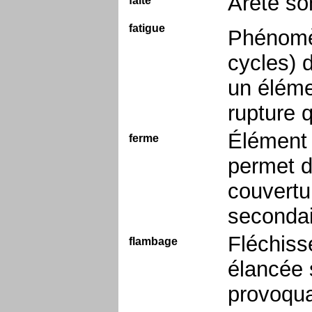
Arête so
faîte
fatigue
Phénomèn
cycles) d
un éléme
rupture q
Élément 
ferme
permet de
couvertu
secondai
Fléchiss
flambage
élancée 
provoquan