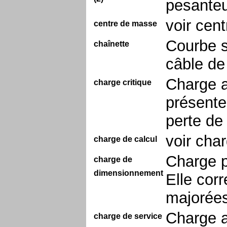
pesanteu
voir cent
centre de masse
Courbe s
chaînette
câble de
Charge a
charge critique
présente
perte de 
voir cha
charge de calcul
Charge p
charge de
dimensionnement
Elle cor
majorées
Charge a
charge de service