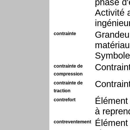
phase d'é
Activité
ingénieur
Grandeur 
contrainte
matériau,
Symbole 
Contrain
contrainte de
compression
Contrain
contrainte de
traction
Élément 
contrefort
à repren
Élément 
contreventement