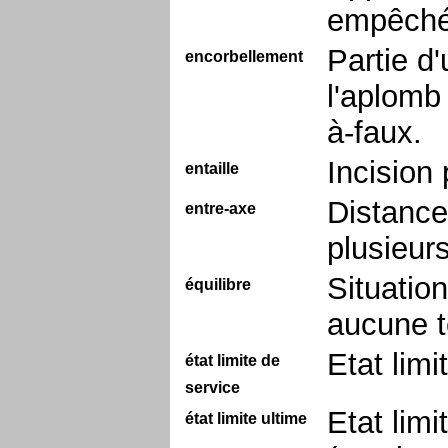
empêch
Partie d'
encorbellement
l'aplomb
à-faux.
Incision
entaille
Distance
entre-axe
plusieurs
Situatio
équilibre
aucune t
Etat limi
état limite de
service
Etat lim
état limite ultime