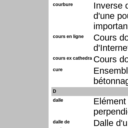
Inverse 
courbure
d'une pou
importan
Cours do
cours en ligne
d'Interne
Cours do
cours ex cathedra
Ensembl
cure
bétonnag
D
Elément 
dalle
perpendi
Dalle d'
dalle de