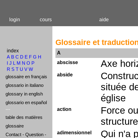
login
cours
aide
Glossaire et traductio
index
A
A
B
C
D
E
F
G
H
Axe hori
abscisse
I
J
L
M
N
O
P
R
S
T
U
V
W
Construc
abside
glossaire en français
située de
glossario in italiano
glossary in english
église
glossario en español
Force ou
---
action
table des matières
structure
glossaire
Qui n'a 
adimensionnel
Contact - Question -