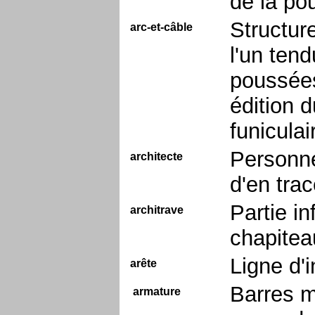
de la po
Structur
arc-et-câble
l'un tend
poussées
édition d
funicula
Personne
architecte
d'en trac
Partie i
architrave
chapitea
Ligne d'
arête
Barres m
armature