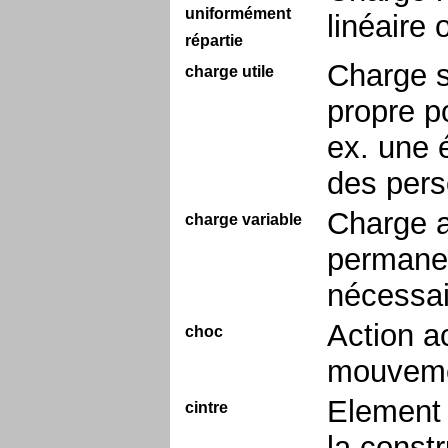
uniformément
linéaire
répartie
Charge s
charge utile
propre p
ex. une é
des pers
Charge a
charge variable
permanent
nécessai
Action ac
choc
mouvemen
Element 
cintre
la const