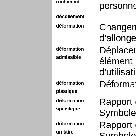
roulement
personne
décollement
Changem
déformation
d'allong
Déplacem
déformation
admissible
élément d
d'utilisa
Déformat
déformation
plastique
Rapport e
déformation
spécifique
Symbole 
Rapport e
déformation
unitaire
Symbole 