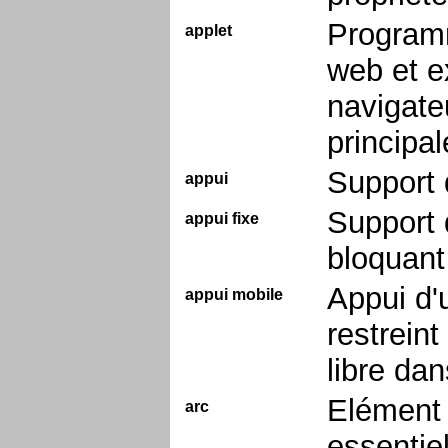
Programm
applet
web et ex
navigateu
principa
Support 
appui
Support 
appui fixe
bloquant
Appui d'
appui mobile
restreint
libre dan
Elément 
arc
essentie