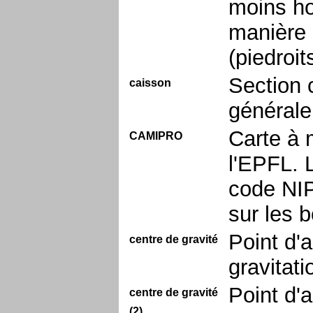
moins ho
manière 
(piedroit
Section 
caisson
générale
Carte à 
CAMIPRO
l'EPFL. 
code NIP
sur les 
Point d'a
centre de gravité
gravitat
Point d'a
centre de gravité
(2)