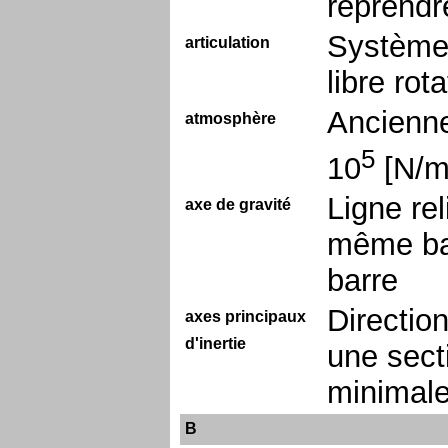
reprendre
Système 
articulation
libre rot
Ancienne
atmosphère
5
10
[N/
Ligne rel
axe de gravité
même bar
barre
Directio
axes principaux
d'inertie
une sect
minimale
B