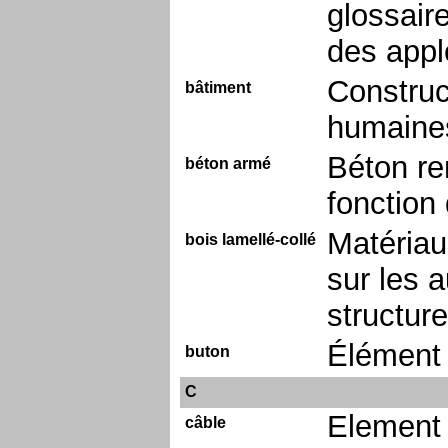
glossair
des appl
Construct
bâtiment
humaine
Béton re
béton armé
fonction 
Matériau
bois lamellé-collé
sur les 
structure
Élément 
buton
C
Element 
câble