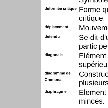
Forme qu
déformée critique
critique.
Mouveme
déplacement
Se dit d'
détendu
particip
Elément 
diagonale
supérieur
Construc
diagramme de
Cremona
plusieur
Element 
diaphragme
minces.