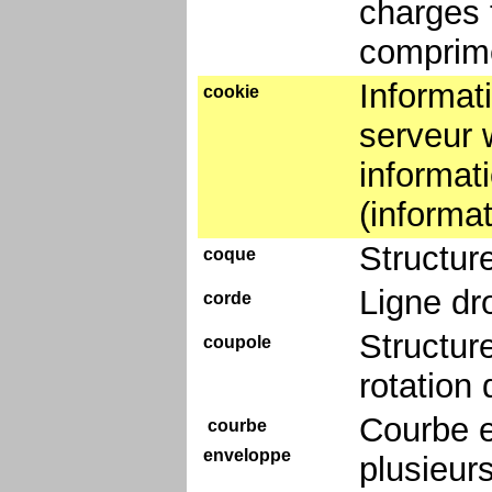
charges 
comprim
Informat
cookie
serveur 
informati
(informat
Structur
coque
Ligne dro
corde
Structur
coupole
rotation 
Courbe e
courbe
enveloppe
plusieur