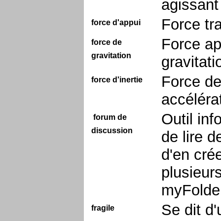
agissant
Force tr
force d'appui
Force ap
force de
gravitation
gravitat
Force de
force d'inertie
accéléra
Outil in
forum de
discussion
de lire d
d'en crée
plusieur
myFolder
Se dit d
fragile