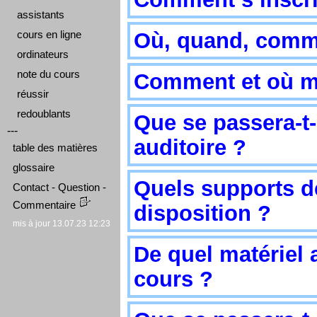
assistants
cours en ligne
Où, quand, comme
ordinateurs
note du cours
Comment et où m
réussir
redoublants
Que se passera-t-
---
auditoire ?
table des matières
glossaire
Quels supports d
Contact - Question -
Commentaire
disposition ?
mis à jour 13.07.23 12:23
De quel matériel 
cours ?