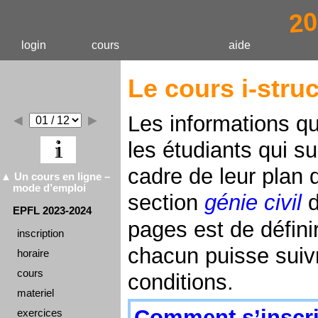
20
login
cours
aide
Le
cours i-stru
Les informations qu
◄
►
les étudiants qui su
cadre de leur plan 
Un cours en ligne –
mode d’emploi
section
génie civil
d
EPFL 2023-2024
pages est de défini
inscription
chacun puisse suivr
horaire
cours
conditions.
materiel
Comment s’inscri
exercices